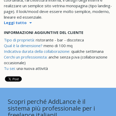
coordinata, l'architettura interna, il design degli interni e
realizzare un semplice sito vetrina monopagina (tipo landing-
page). Il look/mood deve essere molto semplice, moderno,
lineare ed essenziale.
Leggi tutto
INFORMAZIONI AGGIUNTIVE DEL CLIENTE
Tipo di proprietà:
ristorante - bar - discoteca
Qual è la dimensione?
meno di 100 mq
Indicativa durata della collaborazione:
qualche settimana
Cerchi un professionista:
anche senza p.iva (collaborazione
occasionale)
Tu sei:
una nuova attività
Scopri perché AddLance è il
sistema più professionale per i
freelance italiani!