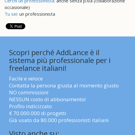
Cerchi un professionista:
anche senza p.iva (collaborazione
occasionale)
Tu sei:
un professionista
Scopri perché AddLance è il
sistema più professionale per i
freelance italiani!
Facile e veloce
Contatta la persona giusta al momento giusto
NO commissioni
NESSUN costo di abbonamento!
Profilo indicizzato
€ 70.000.000 di progetti
Già usato da 80.000 professionisti italiani
Visto anche su: