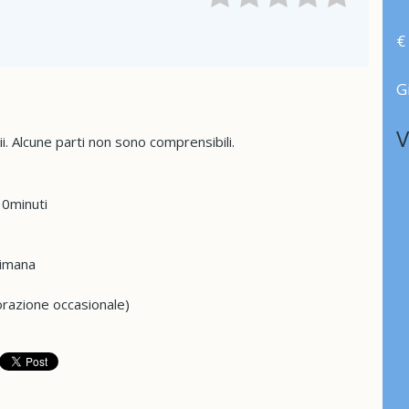
€
G
V
ii. Alcune parti non sono comprensibili.
0minuti
timana
orazione occasionale)