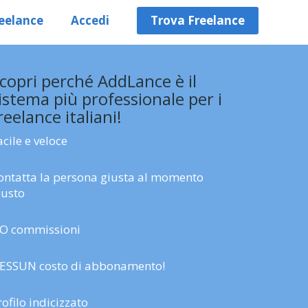
eelance
Accedi
Trova Freelance
copri perché AddLance è il
istema più professionale per i
reelance italiani!
acile e veloce
ontatta la persona giusta al momento
iusto
O commissioni
ESSUN costo di abbonamento!
rofilo indicizzato