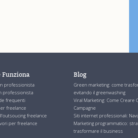
 Funziona
Blog
n professionista
Green marketing: come trasform
 professionista
evitando il greenwashing
e frequenti
Viral Marketing: Come Creare Co
er freelance
Campagne
ll'outsoucing freelance
Siti internet professionali: Nav
avori per freelance
Marketing programmatico: strat
trasformare il business