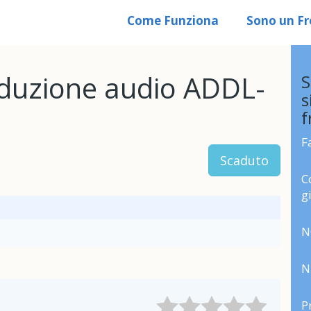
Come Funziona
Sono un Fr
oduzione audio ADDL-
S
s
f
F
Scaduto
C
g
N
N
P