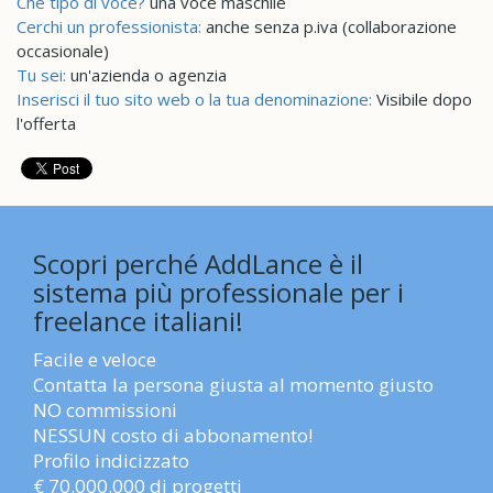
Che tipo di voce?
una voce maschile
Cerchi un professionista:
anche senza p.iva (collaborazione
occasionale)
Tu sei:
un'azienda o agenzia
Inserisci il tuo sito web o la tua denominazione:
Visibile dopo
l'offerta
Scopri perché AddLance è il
sistema più professionale per i
freelance italiani!
Facile e veloce
Contatta la persona giusta al momento giusto
NO commissioni
NESSUN costo di abbonamento!
Profilo indicizzato
€ 70.000.000 di progetti