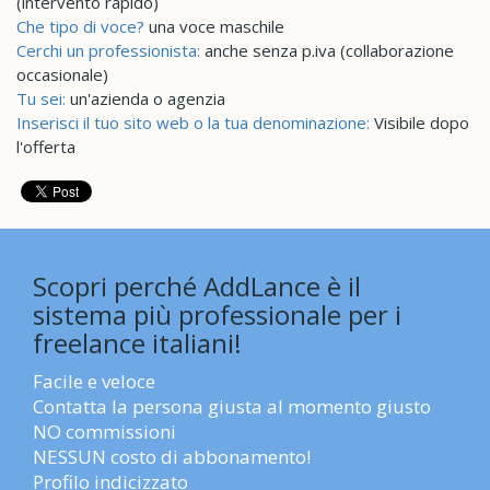
(intervento rapido)
Che tipo di voce?
una voce maschile
Cerchi un professionista:
anche senza p.iva (collaborazione
occasionale)
Tu sei:
un'azienda o agenzia
Inserisci il tuo sito web o la tua denominazione:
Visibile dopo
l'offerta
Scopri perché AddLance è il
sistema più professionale per i
freelance italiani!
Facile e veloce
Contatta la persona giusta al momento giusto
NO commissioni
NESSUN costo di abbonamento!
Profilo indicizzato