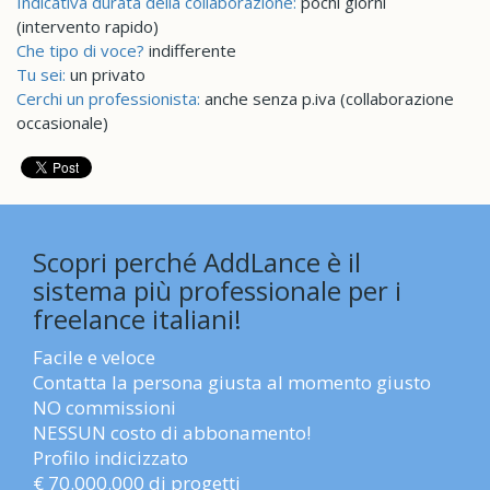
Indicativa durata della collaborazione:
pochi giorni
(intervento rapido)
Che tipo di voce?
indifferente
Tu sei:
un privato
Cerchi un professionista:
anche senza p.iva (collaborazione
occasionale)
Scopri perché AddLance è il
sistema più professionale per i
freelance italiani!
Facile e veloce
Contatta la persona giusta al momento giusto
NO commissioni
NESSUN costo di abbonamento!
Profilo indicizzato
€ 70.000.000 di progetti