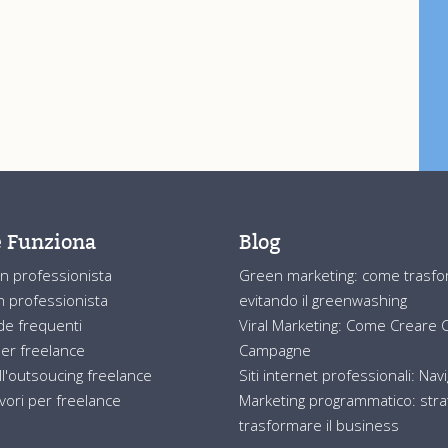
 Funziona
Blog
n professionista
Green marketing: come trasform
 professionista
evitando il greenwashing
e frequenti
Viral Marketing: Come Creare Co
er freelance
Campagne
ll'outsoucing freelance
Siti internet professionali: Nav
avori per freelance
Marketing programmatico: strat
trasformare il business