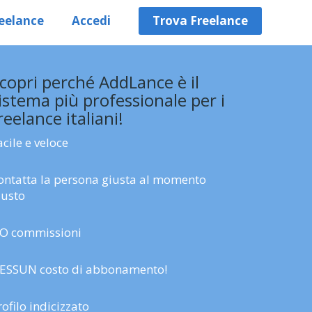
eelance
Accedi
Trova Freelance
copri perché AddLance è il
istema più professionale per i
reelance italiani!
acile e veloce
ontatta la persona giusta al momento
iusto
O commissioni
ESSUN costo di abbonamento!
rofilo indicizzato