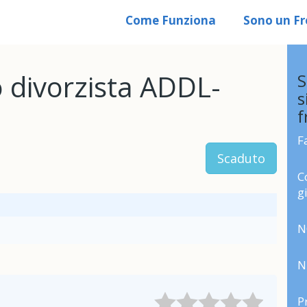
Come Funziona
Sono un Fr
 divorzista ADDL-
S
s
f
F
Scaduto
C
g
N
N
P