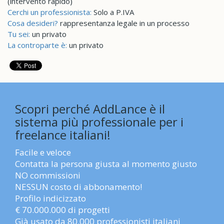
(intervento rapido)
Cerchi un professionista:
Solo a P.IVA
Cosa desideri?
rappresentanza legale in un processo
Tu sei:
un privato
La controparte è:
un privato
Scopri perché AddLance è il
sistema più professionale per i
freelance italiani!
Facile e veloce
Contatta la persona giusta al momento giusto
NO commissioni
NESSUN costo di abbonamento!
Profilo indicizzato
€ 70.000.000 di progetti
Già usato da 80.000 professionisti italiani