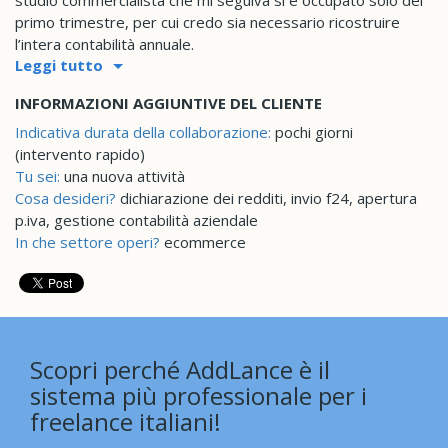
studio commercialista che mi seguiva si è occupato solo del
primo trimestre, per cui credo sia necessario ricostruire
l’intera contabilità annuale.
Leggi tutto
INFORMAZIONI AGGIUNTIVE DEL CLIENTE
Indicativa durata della collaborazione:
pochi giorni
(intervento rapido)
Tu sei:
una nuova attività
Cosa desideri?
dichiarazione dei redditi, invio f24, apertura
p.iva, gestione contabilità aziendale
In che settore operi?
ecommerce
Scopri perché AddLance è il
sistema più professionale per i
freelance italiani!