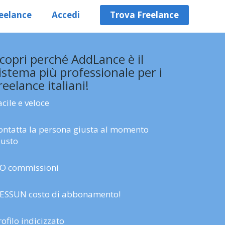
eelance
Accedi
Trova Freelance
copri perché AddLance è il
istema più professionale per i
reelance italiani!
acile e veloce
ontatta la persona giusta al momento
iusto
O commissioni
ESSUN costo di abbonamento!
rofilo indicizzato