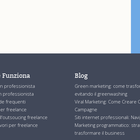
 Funziona
Blog
n professionista
Green marketing: come trasform
 professionista
evitando il greenwashing
e frequenti
Viral Marketing: Come Creare Co
er freelance
Campagne
ll'outsoucing freelance
Siti internet professionali: Nav
avori per freelance
Marketing programmatico: strat
trasformare il business