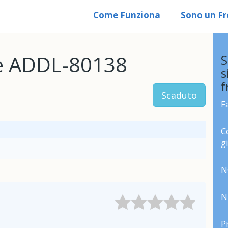
Come Funziona
Sono un Fr
le ADDL-80138
S
s
f
Scaduto
F
C
g
N
N
P