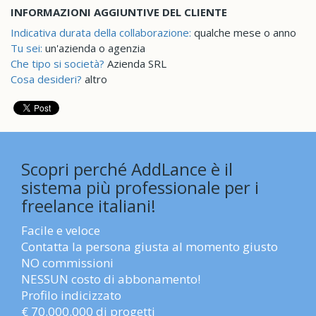
INFORMAZIONI AGGIUNTIVE DEL CLIENTE
Indicativa durata della collaborazione:
qualche mese o anno
Tu sei:
un'azienda o agenzia
Che tipo si società?
Azienda SRL
Cosa desideri?
altro
Scopri perché AddLance è il
sistema più professionale per i
freelance italiani!
Facile e veloce
Contatta la persona giusta al momento giusto
NO commissioni
NESSUN costo di abbonamento!
Profilo indicizzato
€ 70.000.000 di progetti