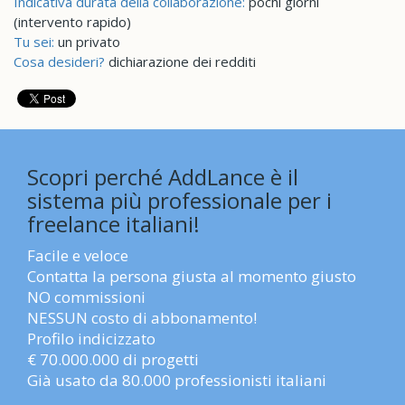
Indicativa durata della collaborazione:
pochi giorni
(intervento rapido)
Tu sei:
un privato
Cosa desideri?
dichiarazione dei redditi
Scopri perché AddLance è il
sistema più professionale per i
freelance italiani!
Facile e veloce
Contatta la persona giusta al momento giusto
NO commissioni
NESSUN costo di abbonamento!
Profilo indicizzato
€ 70.000.000 di progetti
Già usato da 80.000 professionisti italiani