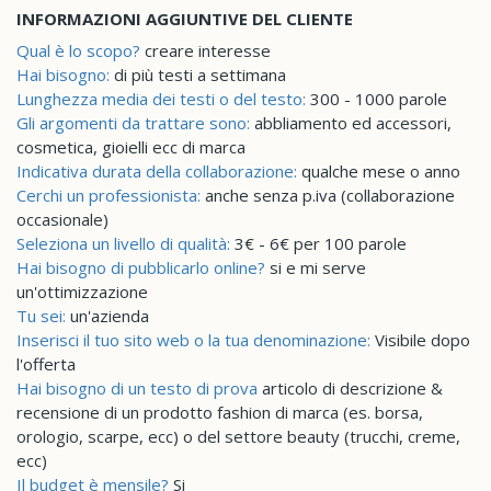
INFORMAZIONI AGGIUNTIVE DEL CLIENTE
Qual è lo scopo?
creare interesse
Hai bisogno:
di più testi a settimana
Lunghezza media dei testi o del testo:
300 - 1000 parole
Gli argomenti da trattare sono:
abbliamento ed accessori,
cosmetica, gioielli ecc di marca
Indicativa durata della collaborazione:
qualche mese o anno
Cerchi un professionista:
anche senza p.iva (collaborazione
occasionale)
Seleziona un livello di qualità:
3€ - 6€ per 100 parole
Hai bisogno di pubblicarlo online?
si e mi serve
un'ottimizzazione
Tu sei:
un'azienda
Inserisci il tuo sito web o la tua denominazione:
Visibile dopo
l'offerta
Hai bisogno di un testo di prova
articolo di descrizione &
recensione di un prodotto fashion di marca (es. borsa,
orologio, scarpe, ecc) o del settore beauty (trucchi, creme,
ecc)
Il budget è mensile?
Si