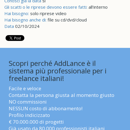
Conosci già la data
si
Gli scatti o le riprese devono essere fatti:
all'interno
Hai bisogno:
solo riprese video
Hai bisogno anche di:
file su cd/dvd/cloud
Data
02/10/2024
Scopri perché AddLance è il
sistema più professionale per i
freelance italiani!
Facile e veloce
Contatta la persona giusta al momento giusto
NO commissioni
NESSUN costo di abbonamento!
Profilo indicizzato
€ 70.000.000 di progetti
Già usato da 80.000 professionisti italiani