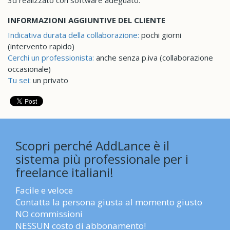
3d realizzato con software adeguato.
INFORMAZIONI AGGIUNTIVE DEL CLIENTE
Indicativa durata della collaborazione:
pochi giorni
(intervento rapido)
Cerchi un professionista:
anche senza p.iva (collaborazione
occasionale)
Tu sei:
un privato
Scopri perché AddLance è il
sistema più professionale per i
freelance italiani!
Facile e veloce
Contatta la persona giusta al momento giusto
NO commissioni
NESSUN costo di abbonamento!