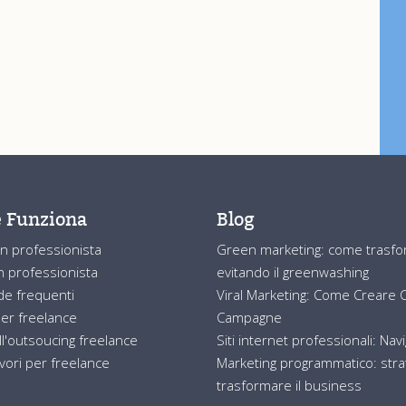
 Funziona
Blog
n professionista
Green marketing: come trasform
 professionista
evitando il greenwashing
e frequenti
Viral Marketing: Come Creare Co
er freelance
Campagne
ll'outsoucing freelance
Siti internet professionali: Nav
avori per freelance
Marketing programmatico: strat
trasformare il business