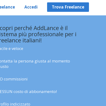
eelance
Accedi
Trova Freelance
copri perché AddLance è il
istema più professionale per i
reelance italiani!
acile e veloce
ontatta la persona giusta al momento
iusto
O commissioni
ESSUN costo di abbonamento!
rofilo indicizzato