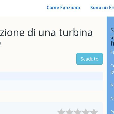
Come Funziona
Sono un Fr
zione di una turbina
S
s
9
f
F
Scaduto
C
g
N
N
P