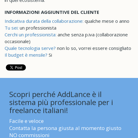
in quel ecosistema.
INFORMAZIONI AGGIUNTIVE DEL CLIENTE
Indicativa durata della collaborazione:
qualche mese o anno
Tu sei:
un professionista
Cerchi un professionista:
anche senza p.iva (collaborazione
occasionale)
Quale tecnologia serve?
non lo so, vorrei essere consigliato
Il budget è mensile?
Si
Scopri perché AddLance è il
sistema più professionale per i
freelance italiani!
Facile e veloce
Contatta la persona giusta al momento giusto
NO commissioni