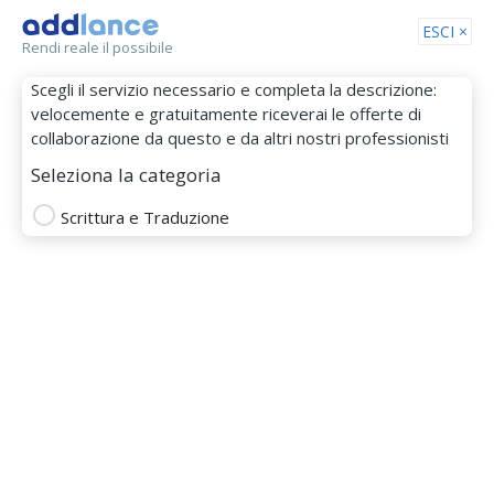
Tog
ESCI ×
Rendi reale il possibile
nav
Scegli il servizio necessario e completa la descrizione:
velocemente e gratuitamente riceverai le offerte di
collaborazione da questo e da altri nostri professionisti
Seleziona la categoria
Scrittura e Traduzione
Agostino CIro Di Maio
MEMBRO DAL 31 Mar 2026
Totale
Puntualità
Budget
Comunicazione
SCRITTURA E TRADUZIONE