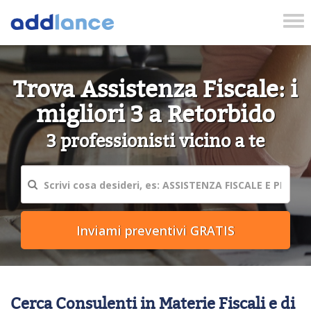
Tog
nav
Trova Assistenza Fiscale: i
migliori 3 a Retorbido
3 professionisti vicino a te
Cerca Consulenti in Materie Fiscali e di