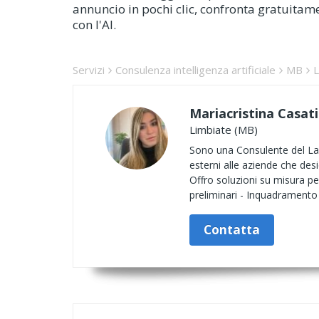
annuncio in pochi clic, confronta gratuitament
con l'AI.
Servizi
Consulenza intelligenza artificiale
MB
L
Mariacristina Casati
Limbiate (MB)
Sono una Consulente del Lavo
esterni alle aziende che des
Offro soluzioni su misura pe
preliminari - Inquadramento 
Contatta