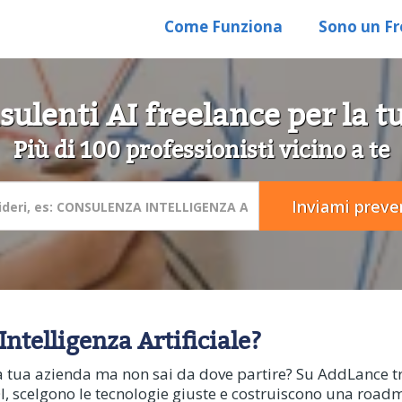
Come Funziona
Sono un Fr
sulenti AI freelance per la t
Più di 100 professionisti vicino a te
ntelligenza Artificiale?
lla tua azienda ma non sai da dove partire? Su AddLance tr
I, scelgono le tecnologie giuste e costruiscono una roadm