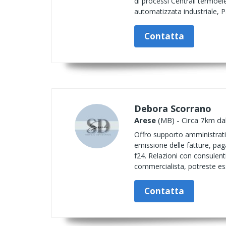
di processi Centrali termoele
automatizzata industriale, Pa
Contatta
Debora Scorrano
Arese
(MB) - Circa 7km dal
Offro supporto amministrativ
emissione delle fatture, paga
f24. Relazioni con consulent
commercialista, potreste esse
Contatta