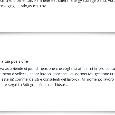
ttriche, Inceneritori, Raffinerie Petrolifere, Energy storage plants Au
ckaging, Intralogistica, Lav ..
la tua posizione
o ad aziende di p/m dimensione che vogliano affidarmi la loro contabi
menti e solleciti, riconciliazioni bancarie, liquidazioni iva, gestione 
i esterni( commercialisti e consulenti del lavoro) . Al momento lavor
re seguiti a 360 gradi fino alla chiusur ..