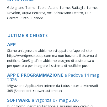
Galzignano Terme,
Teolo,
Abano Terme,
Battaglia Terme,
Rovolon,
Arqua Petrarca,
Vo',
Selvazzano Dentro,
Due
Carrare,
Cinto Euganeo
ULTIME RICHIESTE
APP
Siamo un'agenzia e abbiamo sviluppato un'app sul sito
https://wordpresstoapp.com ma non funziona il sistema di
notifiche OneSignal's e abbiamo bisogno di assistensa o
per questo o per integrare il sistema di notifiche push.
APP E PROGRAMMAZIONE
a Padova
14
mag
2026
Migrazione Applicazioni interne da Lotus notes a Microsoft
365 (Sharepoint +power automate)
SOFTWARE
a Vigonza
07
mag
2026
Buongiorno, per manutenzione e sviluppo applicativo di