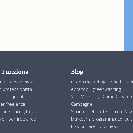
 Funziona
Blog
n professionista
Green marketing: come trasform
 professionista
evitando il greenwashing
e frequenti
Viral Marketing: Come Creare Co
er freelance
Campagne
ll'outsoucing freelance
Siti internet professionali: Nav
avori per freelance
Marketing programmatico: strat
trasformare il business