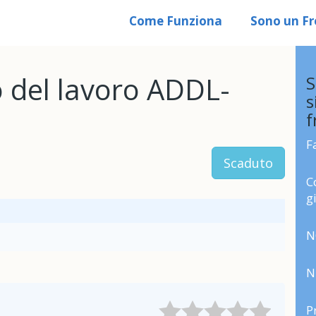
Come Funziona
Sono un Fr
 del lavoro ADDL-
S
s
f
F
Scaduto
C
g
N
N
P