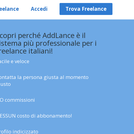
eelance
Accedi
Trova Freelance
copri perché AddLance è il
istema più professionale per i
reelance italiani!
acile e veloce
ontatta la persona giusta al momento
iusto
O commissioni
ESSUN costo di abbonamento!
rofilo indicizzato