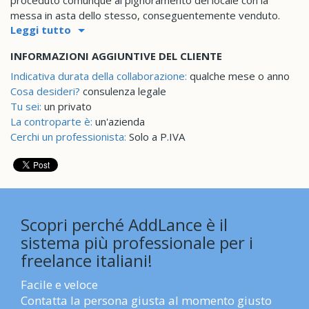
proceduto comunque al pignoramento del locale con la
messa in asta dello stesso, conseguentemente venduto.
Leggi tutto
INFORMAZIONI AGGIUNTIVE DEL CLIENTE
Indicativa durata della collaborazione:
qualche mese o anno
Cosa desideri?
consulenza legale
Tu sei:
un privato
La controparte è:
un'azienda
Cerchi un professionista:
Solo a P.IVA
Scopri perché AddLance è il
sistema più professionale per i
freelance italiani!
Facile e veloce
Contatta la persona giusta al momento giusto