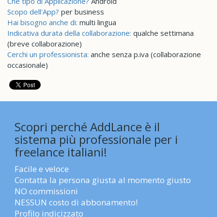
Che tipo di Applicazione?
Android
Scopo dell'App?
per business
Hai bisogno anche di:
multi lingua
Indicativa durata della collaborazione:
qualche settimana
(breve collaborazione)
Cerchi un professionista:
anche senza p.iva (collaborazione
occasionale)
Scopri perché AddLance è il
sistema più professionale per i
freelance italiani!
Facile e veloce
Contatta la persona giusta al momento giusto
NO commissioni
NESSUN costo di abbonamento!
Profilo indicizzato