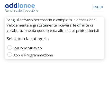
Tog
ESCI ×
Rendi reale il possibile
nav
Scegli il servizio necessario e completa la descrizione:
velocemente e gratuitamente riceverai le offerte di
collaborazione da questo e da altri nostri professionisti
Seleziona la categoria
Sviluppo Siti Web
App e Programmazione
Edoardo Zampini
MEMBRO DAL 28 Apr 2025
CSS
HTML5
JavaScript
reactjs
wordpress
Totale
Puntualità