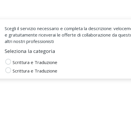
Come Funziona
Sono un Fr
Scegli il servizio necessario e completa la descrizione: veloce
e gratuitamente riceverai le offerte di collaborazione da quest
altri nostri professionisti
Seleziona la categoria
Scrittura e Traduzione
Scrittura e Traduzione
sca Bellemo
 DAL 02 Mar 2019
erciali
scrittura contenuti
Copywriter
twriter
poeta
contenuti blog wordpress
esti
gestione blog
Scrittura Contenuti Web
 articoli
Scrittore