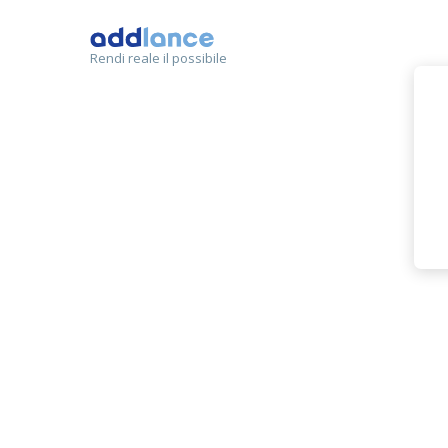
Rendi reale il possibile
France
MEMBRO
scrittura articoli
scrittura testi comm
scrittura creativa
editore
ghos
campagna stampa
Correzione Bozze e T
blog e scrittura