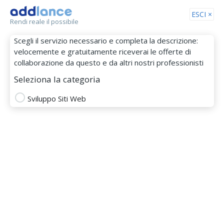
Tog
ESCI ×
Rendi reale il possibile
nav
Scegli il servizio necessario e completa la descrizione:
velocemente e gratuitamente riceverai le offerte di
collaborazione da questo e da altri nostri professionisti
Seleziona la categoria
Sviluppo Siti Web
KiroLab
MEMBRO DAL 16 Set 2024
E-commerce
full stack developer
laravel
mysql
nodejs
PHP
programmatore wordpress
sviluppo siti web
Totale