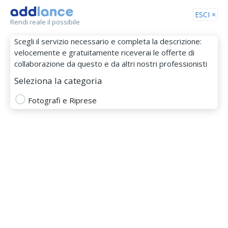
Tog
ESCI ×
Rendi reale il possibile
nav
Scegli il servizio necessario e completa la descrizione:
velocemente e gratuitamente riceverai le offerte di
collaborazione da questo e da altri nostri professionisti
Seleziona la categoria
Fotografi e Riprese
Michela Talamucci
MEMBRO DAL 05 Feb 2025
fotografo
fotografo moda
post produzione
fotografia animali
ritratto fotografico
fotografia evento
book fotografico
assistente fotografo
fotografia artistica
Fotografo Matrimonio