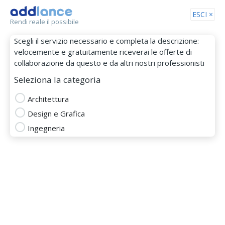
Tog
ESCI ×
Rendi reale il possibile
nav
Scegli il servizio necessario e completa la descrizione:
velocemente e gratuitamente riceverai le offerte di
collaborazione da questo e da altri nostri professionisti
Seleziona la categoria
Architettura
Design e Grafica
sica.sergio
Ingegneria
MEMBRO DAL 21 Ago 2018
3d modeller
adobe photoshop
architettura
autodesk
autocad
harware
3d rendering
ristrutturazione
animazione
disegno tecnico
modellazione 3d
Animazione Video
design grafico