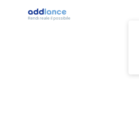
Rendi reale il possibile
Simone
MEMBRO
esperto negozazioni
stesura contratt
giurista del lavoro
mantenimento figli
separazione non consensuale
servizi leg
consulenza legale
consulente legale