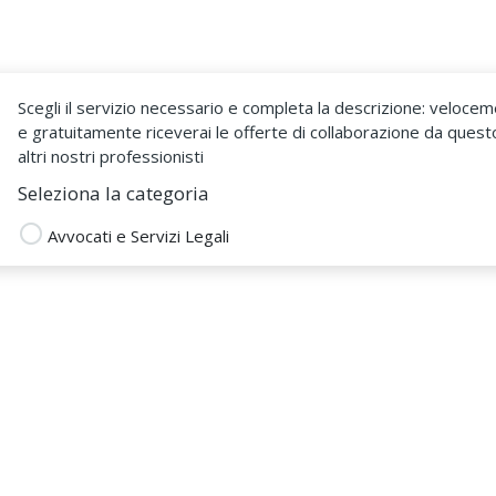
Come Funziona
Sono un Fr
Scegli il servizio necessario e completa la descrizione: veloce
e gratuitamente riceverai le offerte di collaborazione da quest
altri nostri professionisti
Seleziona la categoria
Avvocati e Servizi Legali
Marrone777
 DAL 12 Mag 2025
i
avvocato penalista
avvocato immobiliare
separazione consensuale
separazione giudiziale
ali
contratti di lavoro
avvocati e servizi legali
privacy gdpr
stesura termini e condizioni