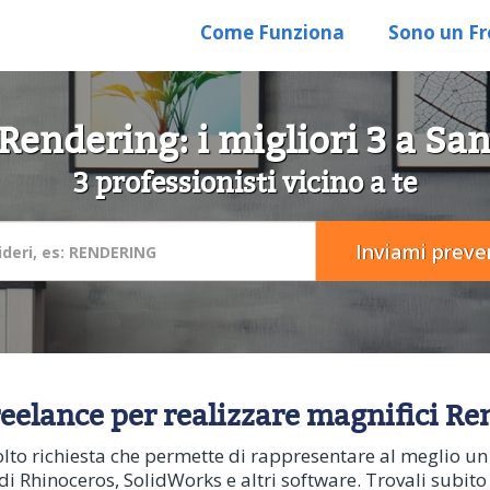
Come Funziona
Sono un Fr
Rendering: i migliori 3 a Sa
3 professionisti vicino a te
reelance per realizzare magnifici Re
lto richiesta che permette di rappresentare al meglio u
di Rhinoceros, SolidWorks e altri software. Trovali subit