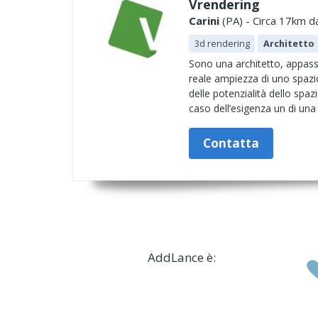
Vrendering
Carini
(PA) - Circa 17km da
3d rendering
Architetto
Sono una architetto, appassi
reale ampiezza di uno spazio
delle potenzialità dello spa
caso dell’esigenza un di una r
Contatta
AddLance è: