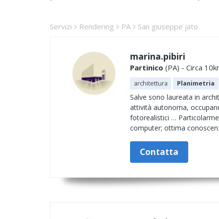
Servizi
Rendering
PA
San giuseppe jato
marina.pibiri
Partinico
(PA) - Circa 10k
architettura
Planimetria
Salve sono laureata in archi
attività autonoma, occupando
fotorealistici … Particolarm
computer; ottima conoscenza
Contatta