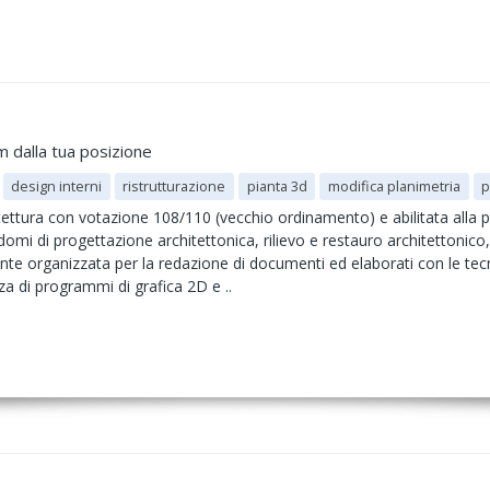
m dalla tua posizione
design interni
ristrutturazione
pianta 3d
modifica planimetria
p
tettura con votazione 108/110 (vecchio ordinamento) e abilitata alla p
mi di progettazione architettonica, rilievo e restauro architettonico,
ente organizzata per la redazione di documenti ed elaborati con le tec
 di programmi di grafica 2D e ..