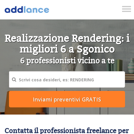
Tog
nav
Realizzazione Rendering: i
migliori 6 a Sgonico
6 professionisti vicino a te
Contatta il professionista freelance per