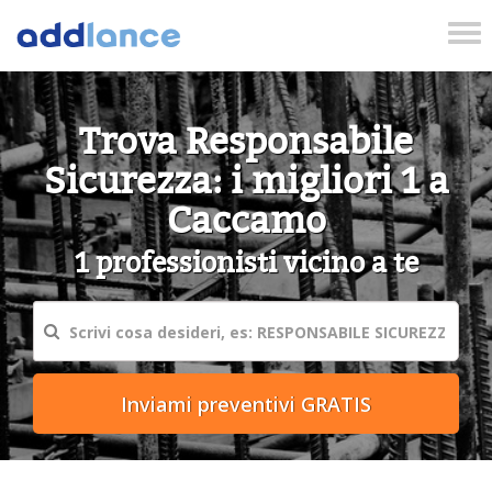
Tog
nav
Trova Responsabile
Sicurezza: i migliori 1 a
Caccamo
1 professionisti vicino a te