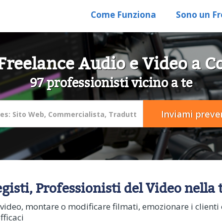
Come Funziona
Sono un Fr
Freelance Audio e Video a C
97 professionisti vicino a te
isti, Professionisti del Video nella 
i video, montare o modificare filmati, emozionare i clienti 
ficaci