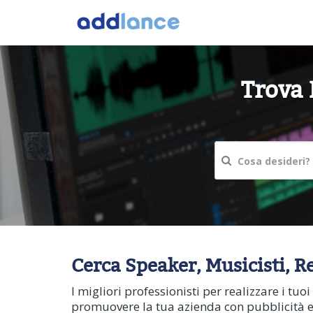
Trova 
Cerca Speaker, Musicisti, Reg
I migliori professionisti per realizzare i tuo
promuovere la tua azienda con pubblicità ef