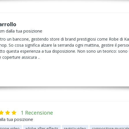
rrollo
km dalla tua posizione
tro un bancone, gestendo store di brand prestigiosi come Robe di Kap
op. So cosa significa alzare la serranda ogni mattina, gestire il perso
tto questa esperienza a tua disposizione. Non sono un teorico: sono un 
e coperture assicura ..
1 Recensione
lla tua posizione
zione video
adobe after effects
regista video
compositore musical