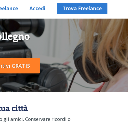
eelance
Accedi
Trova Freelance
ollegno
tua città
o gli amici. Conservare ricordi o