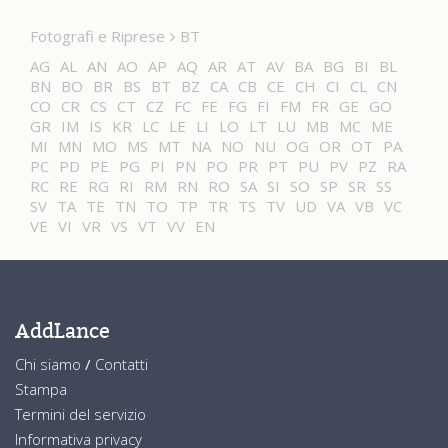
Fotografi e Riprese
BT
AG
AL
AN
AO
AP
AQ
AR
AT
AV
BA
BG
BI
BL
BN
BO
BR
BS
BT
BZ
CA
CB
CE
CH
CI
CL
CN
CO
CR
CS
CT
CZ
FC
FE
FG
FI
FM
FR
GE
GO
GR
IM
IS
KR
LC
LE
LI
LO
LT
LU
MB
MC
ME
MI
MN
MO
MS
MT
NA
NO
NU
OG
OR
OT
PA
PC
PD
PE
PG
PI
PN
PO
PR
PT
PU
PV
PZ
RA
RC
RE
RG
RI
RM
RN
RO
SA
SI
SO
SP
SR
SS
SV
TA
TE
TN
TO
TP
TR
TS
TV
UD
VA
VB
VC
VE
VI
VR
VS
VT
VV
EN
AddLance
Chi siamo
/
Contatti
Stampa
Termini del servizio
Informativa privacy