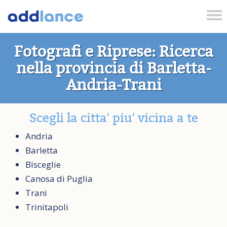
Tog
nav
Fotografi e Riprese: Ricerca
nella provincia di Barletta-
Andria-Trani
Scegli la citta' piu' vicina a te
Andria
Barletta
Bisceglie
Canosa di Puglia
Trani
Trinitapoli