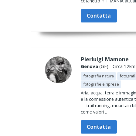
cofanetto HIT MANIA attua
Contatta
Pierluigi Mamone
Genova
(GE) - Circa 12km 
fotografia natura
fotografi
fotografie e riprese
Aria, acqua, terra e immagi
e la connessione autentica tr
— trail running, mountain bi
come valori ..
Contatta