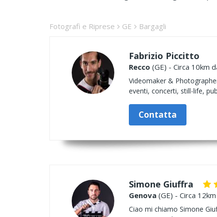
Fotografi e Riprese
GE
Bargagli
Fabrizio Piccitto
Recco
(GE) - Circa 10km da
Videomaker & Photographer di
eventi, concerti, still-life, pu
Contatta
Simone Giuffra
Genova
(GE) - Circa 12km 
Ciao mi chiamo Simone Giuffr