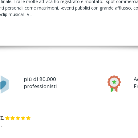
nale. Tra le molte attività ho registrato e montato: -spot commerciali
venti personali come matrimoni, -eventi pubblici con grande afflusso, 
clip musicali. V ..
più di 80.000
A
professionisti
F
E:
!"