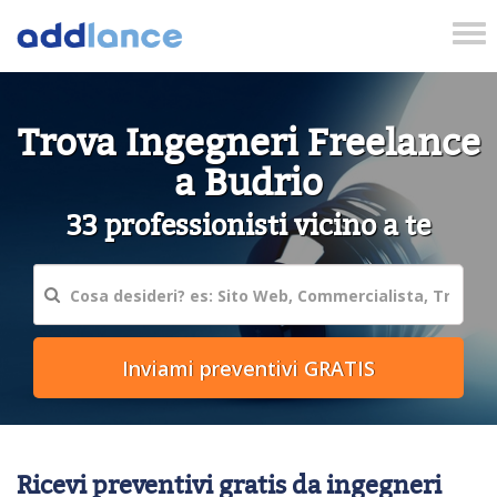
Tog
nav
Trova Ingegneri Freelance
a Budrio
33 professionisti vicino a te
Ricevi preventivi gratis da ingegneri