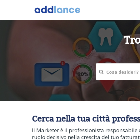
Tro
Cerca nella tua città profes
Il Marketer è il professionista responsabile 
ruolo decisivo nella crescita del tuo fattura