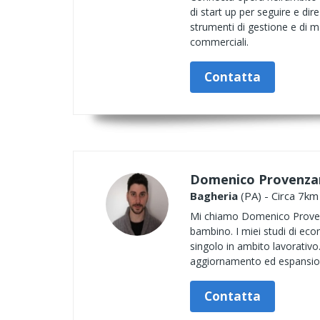
di start up per seguire e dir
strumenti di gestione e di m
commerciali.
Contatta
Domenico Provenza
Bagheria
(PA) - Circa 7km
Mi chiamo Domenico Provenz
bambino. I miei studi di eco
singolo in ambito lavorativo
aggiornamento ed espansione
Contatta