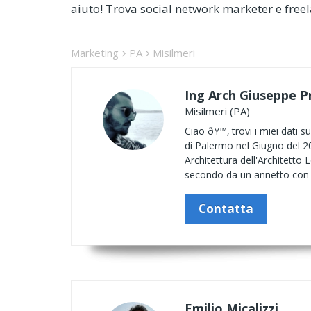
aiuto! Trova social network marketer e freela
Marketing
PA
Misilmeri
Ing Arch Giuseppe P
Misilmeri (PA)
Ciao ðŸ™‚ trovi i miei dati 
di Palermo nel Giugno del 20
Architettura dell'Architetto 
secondo da un annetto con i
Contatta
Emilio Micalizzi