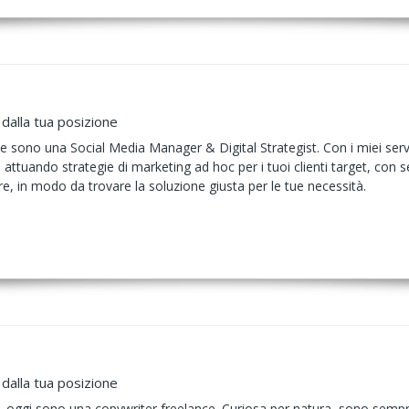
 dalla tua posizione
 sono una Social Media Manager & Digital Strategist. Con i miei servizi 
ttuando strategie di marketing ad hoc per i tuoi clienti target, con 
re, in modo da trovare la soluzione giusta per le tue necessità.
 dalla tua posizione
a, oggi sono una copywriter freelance. Curiosa per natura, sono sempr