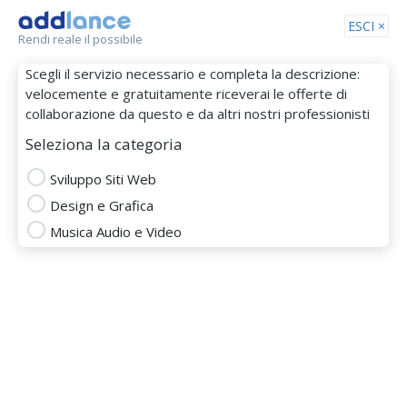
Tog
ESCI ×
Rendi reale il possibile
nav
Scegli il servizio necessario e completa la descrizione:
velocemente e gratuitamente riceverai le offerte di
collaborazione da questo e da altri nostri professionisti
Seleziona la categoria
Sviluppo Siti Web
Design e Grafica
Altfraweb
Musica Audio e Video
MEMBRO DAL 12 Gen 2018
Totale
Puntualità
Budget
Comunicazione
SVILUPPO SITI WEB