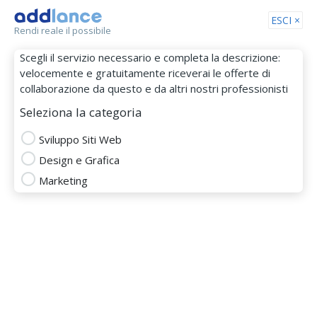
Tog
ESCI ×
Rendi reale il possibile
nav
Scegli il servizio necessario e completa la descrizione:
velocemente e gratuitamente riceverai le offerte di
collaborazione da questo e da altri nostri professionisti
Seleziona la categoria
Sviluppo Siti Web
Design e Grafica
Andrea Brandone
Marketing
MEMBRO DAL 14 Giu 2021
cms content management system
consulente seo
creare sito vetrina
Creare Sito Web
CSS
Customizzazione Wordpress
design di sito web
E-commerce
elementor