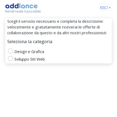
Tog
ESCI ×
Rendi reale il possibile
nav
Scegli il servizio necessario e completa la descrizione:
velocemente e gratuitamente riceverai le offerte di
collaborazione da questo e da altri nostri professionisti
Seleziona la categoria
Design e Grafica
Sviluppo Siti Web
Angela Lamarca
MEMBRO DAL 06 Lug 2016
graphic designer
ecommerce
facebook
responsive design
adobe creative suite
adobe illustrator
adobe indesign
adobe photoshop
art director
computer graphics
illustrator
infographic