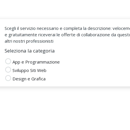
Come Funziona
Sono un Fr
Scegli il servizio necessario e completa la descrizione: veloce
e gratuitamente riceverai le offerte di collaborazione da quest
altri nostri professionisti
Seleziona la categoria
App e Programmazione
Sviluppo Siti Web
TOMA25
Design e Grafica
 DAL 14 Lug 2015
AMMAZIONE
Chiedi un preventivo
I WEB
FICA
Lascia una recensione
ARDIA BARLASSINA
ZA P.IVA