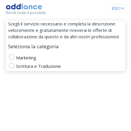
Tog
ESCI ×
Rendi reale il possibile
nav
Scegli il servizio necessario e completa la descrizione:
velocemente e gratuitamente riceverai le offerte di
collaborazione da questo e da altri nostri professionisti
Seleziona la categoria
Marketing
Scrittura e Traduzione
Erikacipo
MEMBRO DAL 04 Set 2018
Totale
Puntualità
Budget
Comunicazione
MARKETING