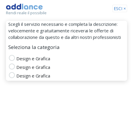
Tog
ESCI ×
Rendi reale il possibile
nav
Scegli il servizio necessario e completa la descrizione:
velocemente e gratuitamente riceverai le offerte di
collaborazione da questo e da altri nostri professionisti
Seleziona la categoria
Design e Grafica
Design e Grafica
FabioP.
Design e Grafica
MEMBRO DAL 08 Feb 2019
adobe freehand
adobe illustrator
adobe indesign
adobe photoshop
biglietti da visita
computer graphics
coreldraw
graphic designer
disegno di logo
quark xpress
design grafico
Logo Design