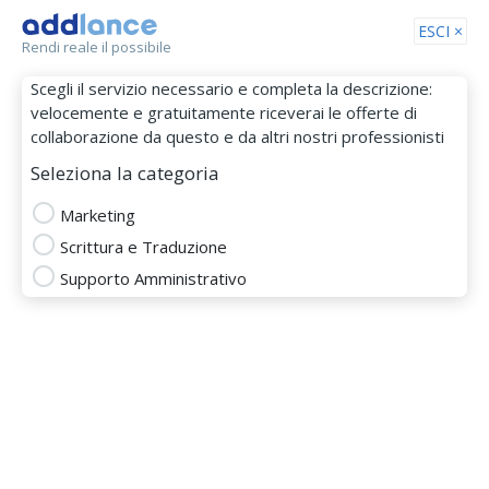
Tog
ESCI ×
Rendi reale il possibile
nav
Scegli il servizio necessario e completa la descrizione:
velocemente e gratuitamente riceverai le offerte di
collaborazione da questo e da altri nostri professionisti
Seleziona la categoria
Marketing
Scrittura e Traduzione
Filippo_Bizzaglia
Supporto Amministrativo
MEMBRO DAL 01 Nov 2017
Totale
5.0
Puntualità
4.0
Budget
5.0
Comunicazione
4.0
MARKETING