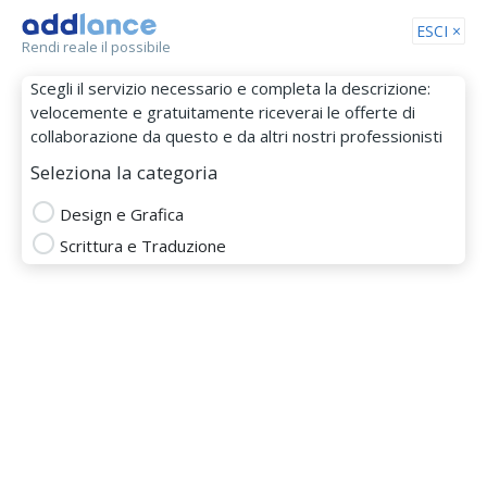
Tog
ESCI ×
Rendi reale il possibile
nav
Scegli il servizio necessario e completa la descrizione:
velocemente e gratuitamente riceverai le offerte di
collaborazione da questo e da altri nostri professionisti
Seleziona la categoria
Design e Grafica
Scrittura e Traduzione
Gessica85
MEMBRO DAL 19 Ago 2016
Totale
Puntualità
Budget
Comunicazione
DESIGN E GRAFICA