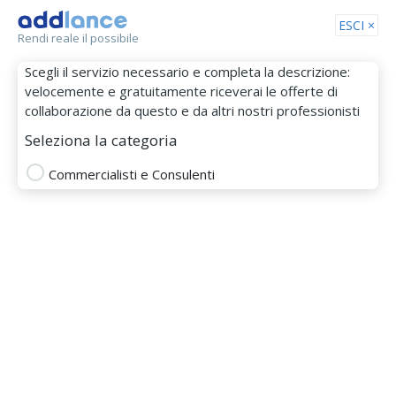
Tog
ESCI ×
Rendi reale il possibile
nav
Scegli il servizio necessario e completa la descrizione:
velocemente e gratuitamente riceverai le offerte di
collaborazione da questo e da altri nostri professionisti
Seleziona la categoria
Commercialisti e Consulenti
Giulia Grimoldi
MEMBRO DAL 20 Ott 2019
Commercialista
assistenza fiscale
modello 730
consulenza startup
Totale
Puntualità