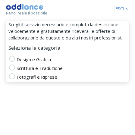
Tog
ESCI ×
Rendi reale il possibile
nav
Scegli il servizio necessario e completa la descrizione:
velocemente e gratuitamente riceverai le offerte di
collaborazione da questo e da altri nostri professionisti
Seleziona la categoria
Design e Grafica
Scrittura e Traduzione
Husejn
Fotografi e Riprese
MEMBRO DAL 06 Gen 2022
adobe illustrator
adobe indesign
adobe photoshop
design di presentazioni
disegno di logo
disegno maglietta tshirt
grafica copertina
grafica depliant
graphic designer