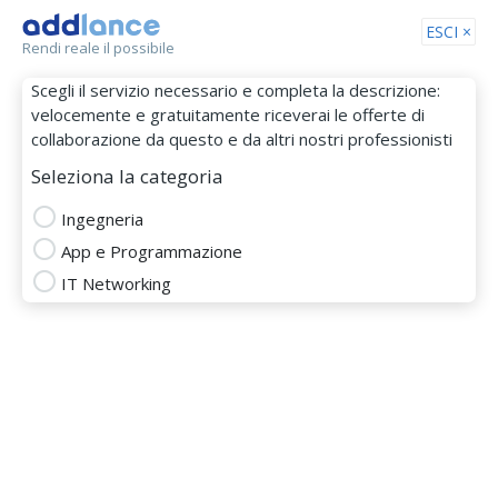
Tog
ESCI ×
Rendi reale il possibile
nav
Scegli il servizio necessario e completa la descrizione:
velocemente e gratuitamente riceverai le offerte di
collaborazione da questo e da altri nostri professionisti
Seleziona la categoria
Ingegneria
App e Programmazione
Ing BIanchi
IT Networking
MEMBRO DAL 28 Dic 2017
disegno tecnico
elettonica
firmware design
fotovoltaico
hardware firmware design
impianti elettrici
ingegneria
pcb design
progettazione elettronica
programmatore plc