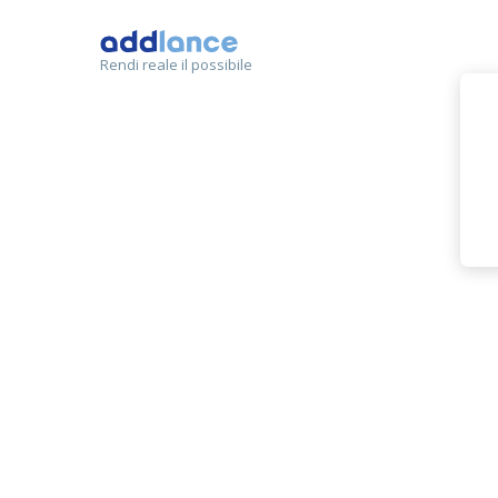
Rendi reale il possibile
lafantas
MEMBRO
SVILUPPO SIT
Totale
ITALIA CAMP
Puntualità
PRIVATO SEN
Budget
Comunicazione