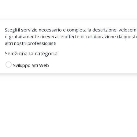
Come Funziona
Sono un Fr
Scegli il servizio necessario e completa la descrizione: veloce
e gratuitamente riceverai le offerte di collaborazione da quest
altri nostri professionisti
Seleziona la categoria
Sviluppo Siti Web
ianellemani86
 DAL 21 Mar 2018
I WEB
Chiedi un preventivo
ANIA CASERTA
ZA P.IVA
Lascia una recensione